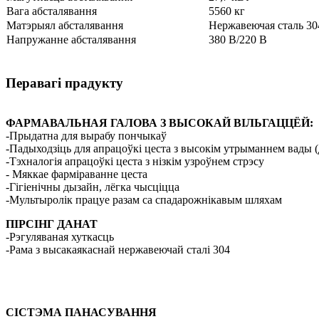
Вага абсталявання
5560 кг
Матэрыял абсталявання
Нержавеючая сталь 30
Напружанне абсталявання
380 В/220 В
Перавагі прадукту
ФАРМАВАЛЬНАЯ ГАЛОВА З ВЫСОКАЙ ВІЛЬГАЦЦЁЙ:
-Прыдатна для вырабу пончыкаў
-Падыходзіць для апрацоўкі цеста з высокім утрыманнем вады 
-Тэхналогія апрацоўкі цеста з нізкім узроўнем стрэсу
- Мяккае фарміраванне цеста
-Гігіенічны дызайн, лёгка чысціцца
-Мультыролік працуе разам са спадарожнікавым шляхам
ПІРСІНГ ДАНАТ
-Рэгуляваная хуткасць
-Рама з высакаякаснай нержавеючай сталі 304
СІСТЭМА ПАНАСУВАННЯ