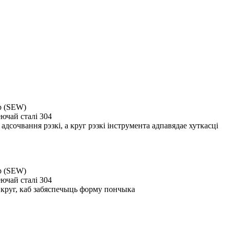
ар (SEW)
ючай сталі 304
дсочвання рэзкі, а круг рэзкі інструмента адпавядае хуткасці
ар (SEW)
ючай сталі 304
ы круг, каб забяспечыць форму пончыка