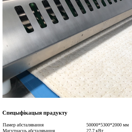
Спецыфікацыя прадукту
Памер абсталявання
50000*5300*2000 мм
Магутнасць абсталявання
27,7 кВт