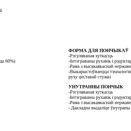
4
ФОРМА ДЛЯ ПОНЧЫКАЎ
-Рэгуляваная хуткасць
(да 60%)
-Інтэграваны рухавік і рэдукт
-Рама з высакаякаснай нержаве
-Выкарыстоўваецца тэхналогія а
руху цеставай стужкі
УНУТРАННЫ ПОНЧЫК
-Рэгуляваная хуткасць
-Інтэграваны рухавік і рэдукт
-Рама з высакаякаснай нержаве
- Дакладна выдаліце ​​ўнутран