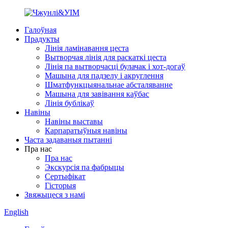
Галоўная
Прадукты
Лінія ламінавання цеста
Вытворчая лінія для раскаткі цеста
Лінія па вытворчасці булачак і хот-догаў
Машына для падзелу і акруглення
Шматфункцыянальнае абсталяванне
Машына для завівання каўбас
Лінія бублікаў
Навіны
Навіны выставы
Карпаратыўныя навіны
Часта задаваныя пытанні
Пра нас
Пра нас
Экскурсія па фабрыцы
Сертыфікат
Гісторыя
Звяжыцеся з намі
English