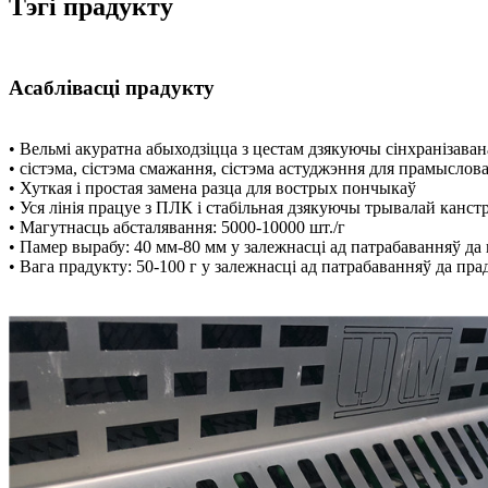
Тэгі прадукту
Асаблівасці прадукту
• Вельмі акуратна абыходзіцца з цестам дзякуючы сінхранізава
• сістэма, сістэма смажання, сістэма астуджэння для прамыслов
• Хуткая і простая замена разца для вострых пончыкаў
• Уся лінія працуе з ПЛК і стабільная дзякуючы трывалай канст
• Магутнасць абсталявання: 5000-10000 шт./г
• Памер вырабу: 40 мм-80 мм у залежнасці ад патрабаванняў да
• Вага прадукту: 50-100 г у залежнасці ад патрабаванняў да пра