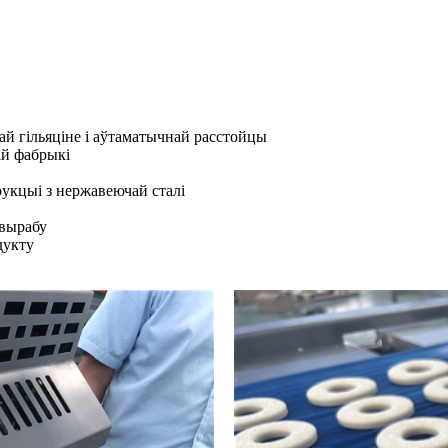
най гільяціне і аўтаматычнай расстойцы
ай фабрыкі
рукцыі з нержавеючай сталі
 вырабу
дукту