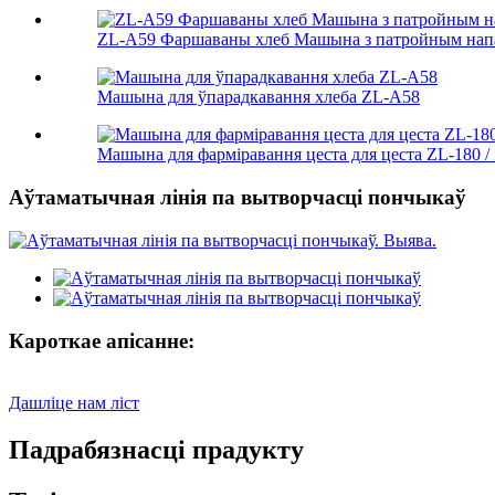
ZL-A59 Фаршаваны хлеб Машына з патройным нап
Машына для ўпарадкавання хлеба ZL-A58
Машына для фарміравання цеста для цеста ZL-180 /
Аўтаматычная лінія па вытворчасці пончыкаў
Кароткае апісанне:
Дашліце нам ліст
Падрабязнасці прадукту