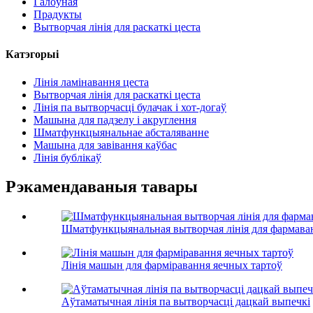
Галоўная
Прадукты
Вытворчая лінія для раскаткі цеста
Катэгорыі
Лінія ламінавання цеста
Вытворчая лінія для раскаткі цеста
Лінія па вытворчасці булачак і хот-догаў
Машына для падзелу і акруглення
Шматфункцыянальнае абсталяванне
Машына для завівання каўбас
Лінія бублікаў
Рэкамендаваныя тавары
Шматфункцыянальная вытворчая лінія для фармава
Лінія машын для фарміравання яечных тартоў
Аўтаматычная лінія па вытворчасці дацкай выпечкі