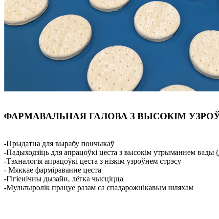
ФАРМАВАЛЬНАЯ ГАЛОВА З ВЫСОКІМ УЗРО
-Прыдатна для вырабу пончыкаў
-Падыходзіць для апрацоўкі цеста з высокім утрыманнем вады 
-Тэхналогія апрацоўкі цеста з нізкім узроўнем стрэсу
- Мяккае фарміраванне цеста
-Гігіенічны дызайн, лёгка чысціцца
-Мультыролік працуе разам са спадарожнікавым шляхам