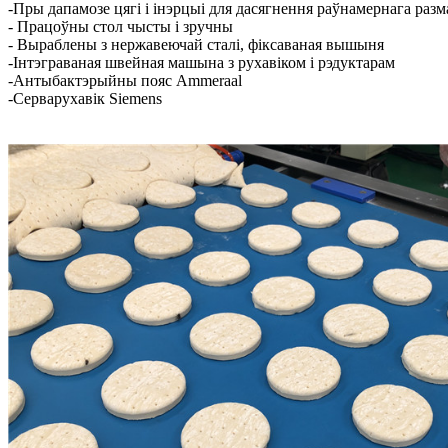
-Пры дапамозе цягі і інэрцыі для дасягнення раўнамернага разм
- Працоўны стол чысты і зручны
- Выраблены з нержавеючай сталі, фіксаваная вышыня
-Інтэграваная швейная машына з рухавіком і рэдуктарам
-Антыбактэрыйны пояс Ammeraal
-Серварухавік Siemens